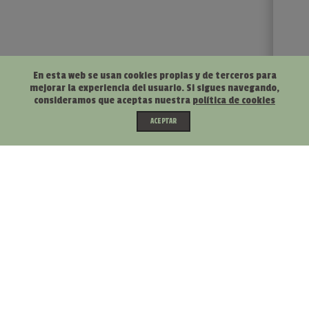
En esta web se usan cookies propias y de terceros para
mejorar la experiencia del usuario. Si sigues navegando,
consideramos que aceptas nuestra
política de cookies
ACEPTAR
Soluciones Digitales en Mallorca