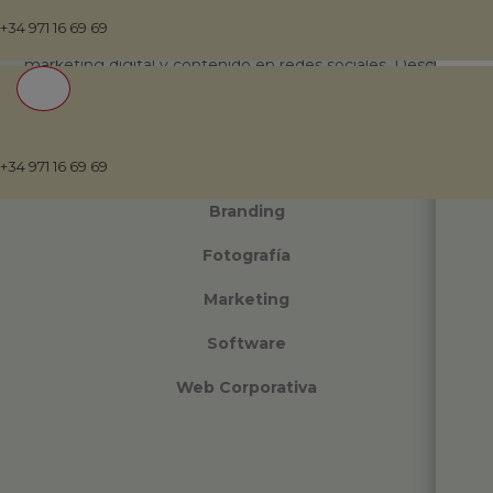
+34 971 16 69 69
Explora nuestros proyectos de branding, desarrollo web,
marketing digital y contenido en redes sociales. Descubre
cómo ayudamos a nuestros clientes a destacar en línea.
+34 971 16 69 69
All
Branding
Fotografía
Marketing
Software
Web Corporativa