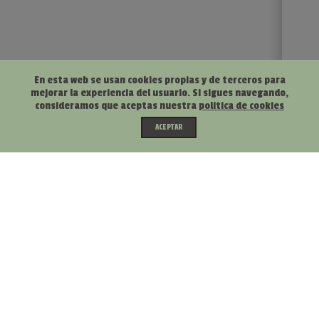
En esta web se usan cookies propias y de terceros para
mejorar la experiencia del usuario. Si sigues navegando,
consideramos que aceptas nuestra
política de cookies
ACEPTAR
Soluciones Digitales en Mallorca